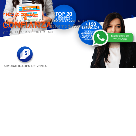
Y HAZLO CON LA
De saber que tus PDV están bajo el resguardo
CONFIANZA
y respaldo de la mejor plataforma de Recargas
y Pago de servicios del país.
5 MODALIDADES DE VENTA
DE TIEMPO AIRE.
COMPRA DE SALDO CON
+17 AÑOS DE EXPERIENCIA
TARJETA DE CRÉDITO Y
CON OFICINA FÍSICA
DÉBITO
7 DIFERENTES BANCOS
TRIPLE CANDADO DE
PAGO REFERENCIADO
PARA COMPRA DE SALDO
SEGURIDAD
SIN REPORTAR SALDO