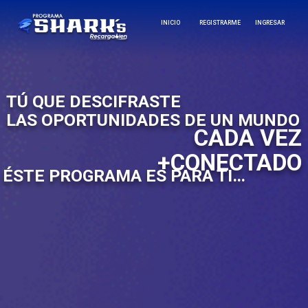
Ir
INICIO
REGISTRARME
INGRESAR
al
contenido
TÚ QUE DESCIFRASTE
LAS OPORTUNIDADES DE UN MUNDO
CADA VEZ
+CONECTADO
ÉSTE PROGRAMA ES PARA TI…